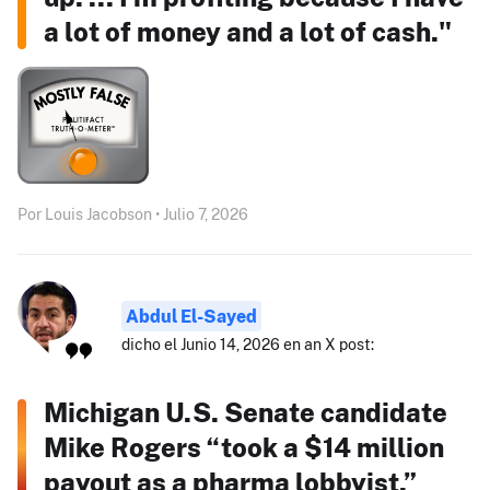
a lot of money and a lot of cash."
Por Louis Jacobson • Julio 7, 2026
Abdul El-Sayed
dicho el Junio 14, 2026 en an X post:
Michigan U.S. Senate candidate
Mike Rogers “took a $14 million
payout as a pharma lobbyist.”