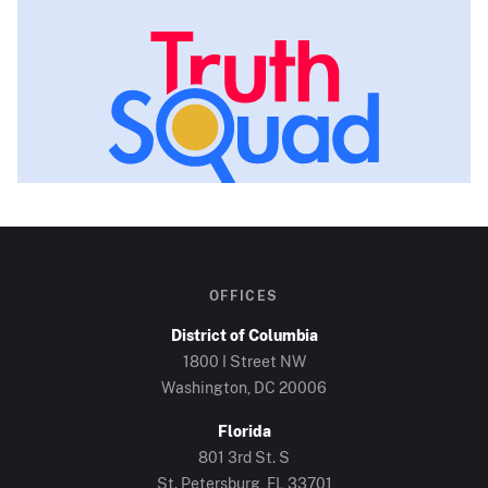
OFFICES
District of Columbia
1800 I Street NW
Washington, DC
20006
Florida
801 3rd St. S
St. Petersburg, FL
33701