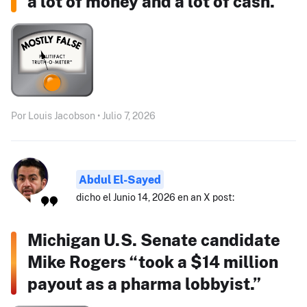
a lot of money and a lot of cash."
Por Louis Jacobson • Julio 7, 2026
Abdul El-Sayed
dicho el Junio 14, 2026 en an X post:
Michigan U.S. Senate candidate
Mike Rogers “took a $14 million
payout as a pharma lobbyist.”