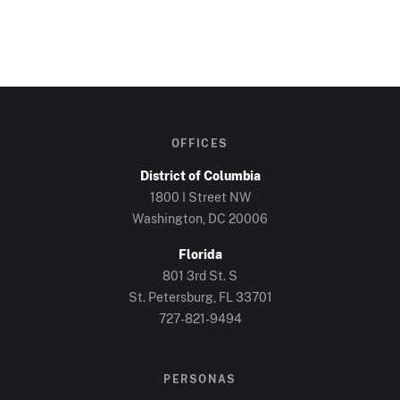
OFFICES
District of Columbia
1800 I Street NW
Washington, DC
20006
Florida
801 3rd St. S
St. Petersburg, FL
33701
727-821-9494
PERSONAS